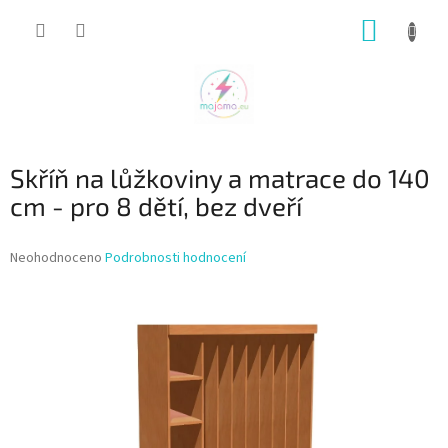
Přejít
NÁKUP
na
obsah
KOŠÍK
Skříň na lůžkoviny a matrace do 140
cm - pro 8 dětí, bez dveří
Průměrné
Neohodnoceno
Podrobnosti hodnocení
hodnocení
produktu
je
0,0
z
5
hvězdiček.