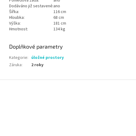
Pohledová záda:
ano
Dodáváno již sestavené:
ano
Šířka:
116 cm
Hloubka:
68 cm
Výška:
181 cm
Hmotnost:
134 kg
Doplňkové parametry
Kategorie
:
úložné prostory
Záruka
:
2 roky
Z
á
p
a
t
í