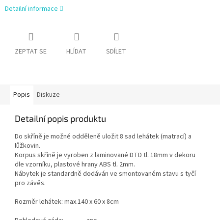
Detailní informace
ZEPTAT SE
HLÍDAT
SDÍLET
Popis
Diskuze
Detailní popis produktu
Do skříně je možné odděleně uložit 8 sad lehátek (matrací) a
lůžkovin.
Korpus skříně je vyroben z laminované DTD tl. 18mm v dekoru
dle vzorníku, plastové hrany ABS tl. 2mm.
Nábytek je standardně dodáván ve smontovaném stavu s tyčí
pro závěs.
Rozměr lehátek: max.140 x 60 x 8cm