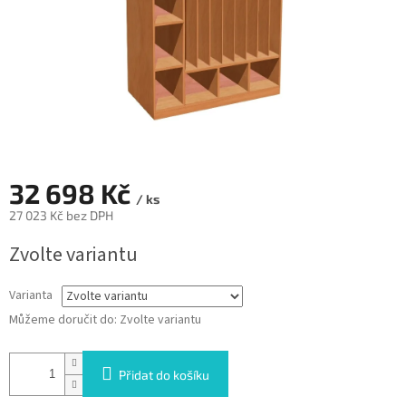
32 698 Kč
/ ks
27 023 Kč bez DPH
Měrná
Zvolte variantu
cena:
Varianta
Můžeme doručit do:
Zvolte variantu
Přidat do košíku