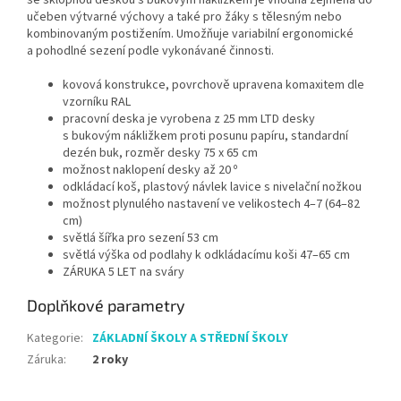
se sklopnou deskou s bukovým nákližkem je vhodná zejména do
učeben výtvarné výchovy a také pro žáky s tělesným nebo
kombinovaným postižením. Umožňuje variabilní ergonomické
a pohodlné sezení podle vykonávané činnosti.
kovová konstrukce, povrchově upravena komaxitem dle
vzorníku RAL
pracovní deska je vyrobena z 25 mm
LTD
desky
s bukovým nákližkem proti posunu papíru, standardní
dezén buk, rozměr desky 75 x 65 cm
možnost naklopení desky až 20 º
odkládací koš, plastový návlek lavice s nivelační nožkou
možnost plynulého nastavení ve velikostech 4–7 (64–82
cm)
světlá šířka pro sezení 53 cm
světlá výška od podlahy k odkládacímu koši 47–65 cm
ZÁRUKA 5 LET na sváry
Doplňkové parametry
Kategorie
:
ZÁKLADNÍ ŠKOLY A STŘEDNÍ ŠKOLY
Záruka
:
2 roky