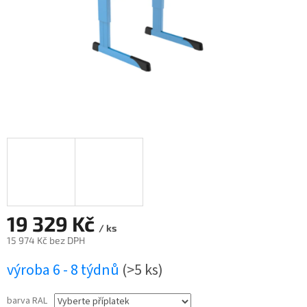
19 329 Kč
/ ks
15 974 Kč
bez DPH
Měrná
výroba 6 - 8 týdnů
(>5 ks)
cena:
barva RAL