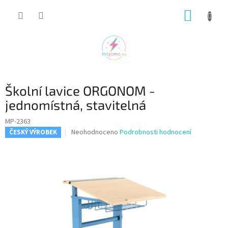
Přejít
NÁKUP
na
obsah
KOŠÍK
Školní lavice ORGONOM -
jednomístná, stavitelná
MP-2363
Průměrné
Neohodnoceno
Podrobnosti hodnocení
ČESKÝ VÝROBEK
hodnocení
produktu
je
0,0
z
5
hvězdiček.