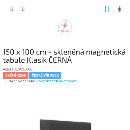
Přejít
NÁKUP
na
obsah
KOŠÍK
150 x 100 cm - skleněná magnetická
tabule Klasik ČERNÁ
ALBATS150X100BK
AKČNÍ CENA
ČESKÝ VÝROBEK
Průměrné
Neohodnoceno
Podrobnosti hodnocení
hodnocení
produktu
je
0,0
z
5
hvězdiček.