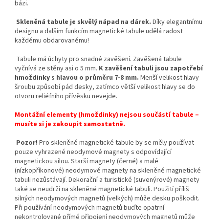
bázi.
Skleněná tabule je skvělý nápad na dárek.
Díky elegantnímu
designu a dalším funkcím magnetické tabule udělá radost
každému obdarovanému!
Tabule má úchyty pro snadné zavěšení. Zavěšená tabule
vyčnívá ze stěny asi o 5 mm.
K zavěšení tabuli jsou zapotřebí
hmoždinky s hlavou o průměru 7-8 mm.
Menší velikost hlavy
šroubu způsobí pád desky, zatímco větší velikost hlavy se do
otvoru reliéfního přívěsku nevejde.
Montážní elementy (hmoždinky) nejsou součástí tabule –
musíte si je zakoupit samostatně.
Pozor!
Pro skleněné magnetické tabule by se měly používat
pouze vyhrazené neodymové magnety s odpovídající
magnetickou silou. Starší magnety (černé) a malé
(nízkopříkonové) neodymové magnety na skleněné magnetické
tabuli nezůstávají. Dekorační a turistické (suvenýrové) magnety
také se neudrží na skleněné magnetické tabuli. Použití příliš
silných neodymových magnetů (velkých) může desku poškodit.
Při používání neodymových magnetů buďte opatrní -
nekontrolované přímé připojení neodymových magnetů může