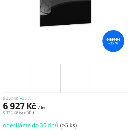
9 237 Kč
–25 %
9 237 Kč
–25 %
6 927 Kč
/ ks
5 725 Kč bez DPH
Měrná
odesíláme do 30 dnů
(>5 ks)
cena: