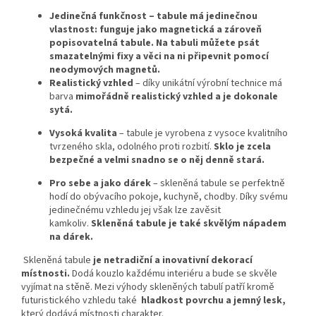
Jedinečná funkčnost – tabule má jedinečnou
vlastnost: funguje jako magnetická a zároveň
popisovatelná tabule. Na tabuli můžete psát
smazatelnými fixy a věci na ni připevnit pomocí
neodymových magnetů.
Realistický vzhled
– díky unikátní výrobní technice má
barva
mimořádně realistický vzhled a je dokonale
sytá.
Vysoká kvalita
– tabule je vyrobena z vysoce kvalitního
tvrzeného skla, odolného proti rozbití.
Sklo je zcela
bezpečné a velmi snadno se o něj denně stará.
Pro sebe a jako dárek
– skleněná tabule se perfektně
hodí do obývacího pokoje, kuchyně, chodby. Díky svému
jedinečnému vzhledu jej však lze zavěsit
kamkoliv.
Skleněná tabule je také skvělým nápadem
na dárek.
Skleněná tabule
je netradiční a inovativní dekorací
místnosti.
Dodá kouzlo každému interiéru a bude se skvěle
vyjímat na stěně. Mezi výhody skleněných tabulí patří kromě
futuristického vzhledu také
hladkost povrchu a jemný lesk,
který dodává místnosti charakter.