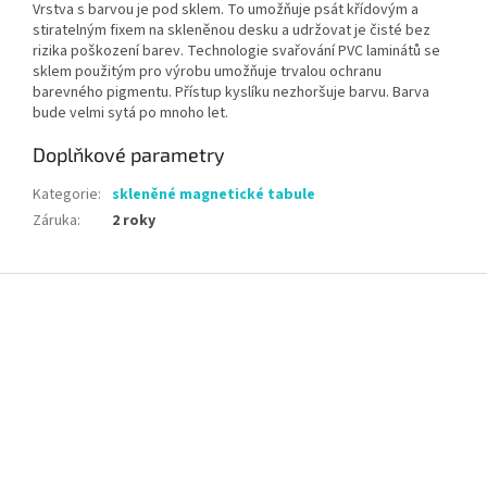
Vrstva s barvou je pod sklem. To umožňuje psát křídovým a
stiratelným fixem na skleněnou desku a udržovat je čisté bez
rizika poškození barev. Technologie svařování PVC laminátů se
sklem použitým pro výrobu umožňuje trvalou ochranu
barevného pigmentu. Přístup kyslíku nezhoršuje barvu. Barva
bude velmi sytá po mnoho let.
Doplňkové parametry
Kategorie
:
skleněné magnetické tabule
Záruka
:
2 roky
Z
á
p
a
t
í