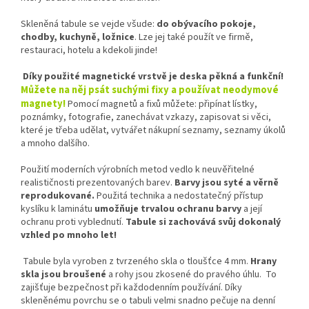
Skleněná tabule se vejde všude:
do obývacího pokoje,
chodby, kuchyně, ložnice
. Lze jej také použít ve firmě,
restauraci, hotelu a kdekoli jinde!
Díky použité magnetické vrstvě je deska pěkná a funkční!
Můžete na něj psát suchými fixy a používat neodymové
magnety!
Pomocí magnetů a fixů můžete: připínat lístky,
poznámky, fotografie, zanechávat vzkazy, zapisovat si věci,
které je třeba udělat, vytvářet nákupní seznamy, seznamy úkolů
a mnoho dalšího.
Použití moderních výrobních metod vedlo k neuvěřitelné
realističnosti prezentovaných barev.
Barvy jsou syté a věrně
reprodukované.
Použitá technika a nedostatečný přístup
kyslíku k laminátu
umožňuje trvalou ochranu barvy
a její
ochranu proti vyblednutí.
Tabule si zachovává svůj dokonalý
vzhled po mnoho let!
Tabule byla vyroben z tvrzeného skla o tloušťce 4 mm.
Hrany
skla jsou broušené
a rohy jsou zkosené do pravého úhlu. To
zajišťuje bezpečnost při každodenním používání. Díky
skleněnému povrchu se o tabuli velmi snadno pečuje na denní