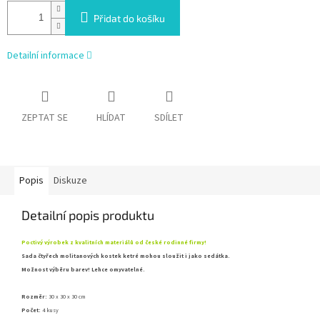
Přidat do košíku
Detailní informace
ZEPTAT SE
HLÍDAT
SDÍLET
Popis
Diskuze
Detailní popis produktu
Poctivý výrobek z kvalitních materiálů od české rodinné firmy!
Sada čtyřech molitanových kostek ketré mohou sloužit i jako sedátka.
Možnost výběru barev! Lehce omyvatelné.
Rozměr:
30 x 30 x 30 cm
Počet:
4 kusy