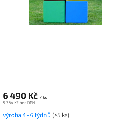
6 490 Kč
/ ks
5 364 Kč bez DPH
Měrná
výroba 4 - 6 týdnů
(>5 ks)
cena: