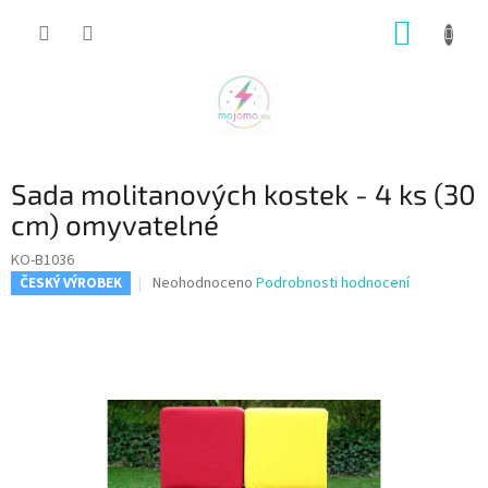
Přejít
NÁKUP
na
obsah
KOŠÍK
Sada molitanových kostek - 4 ks (30
cm) omyvatelné
KO-B1036
Průměrné
Neohodnoceno
Podrobnosti hodnocení
ČESKÝ VÝROBEK
hodnocení
produktu
je
0,0
z
5
hvězdiček.