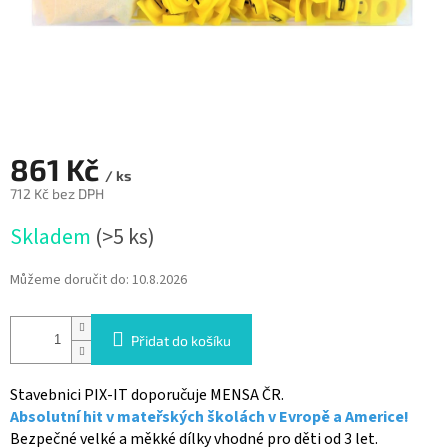
861 Kč
/ ks
712 Kč bez DPH
Měrná
Skladem
(>5 ks)
cena:
Můžeme doručit do:
10.8.2026
Přidat do košíku
Stavebnici PIX-IT doporučuje MENSA ČR.
Absolutní hit v mateřských školách v Evropě a Americe!
Bezpečné velké a měkké dílky vhodné pro děti od 3 let.