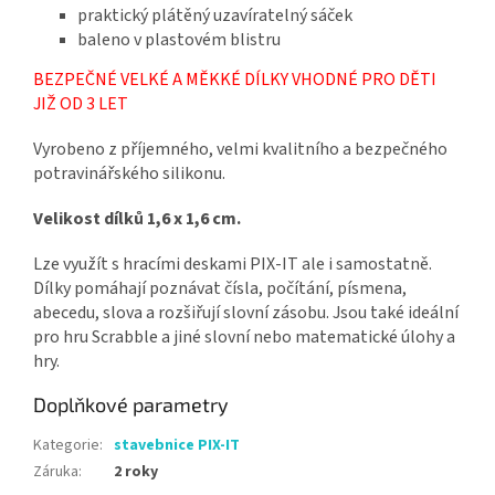
praktický plátěný uzavíratelný sáček
baleno v plastovém blistru
BEZPEČNÉ VELKÉ A MĚKKÉ DÍLKY VHODNÉ PRO DĚTI
JIŽ OD 3 LET
Vyrobeno z příjemného, velmi kvalitního a bezpečného
potravinářského silikonu.
Velikost dílků 1,6 x 1,6 cm.
Lze využít s hracími deskami PIX-IT ale i samostatně.
Dílky pomáhají poznávat čísla, počítání, písmena,
abecedu, slova a rozšiřují slovní zásobu. Jsou také ideální
pro hru Scrabble a jiné slovní nebo matematické úlohy a
hry.
Doplňkové parametry
Kategorie
:
stavebnice PIX-IT
Záruka
:
2 roky