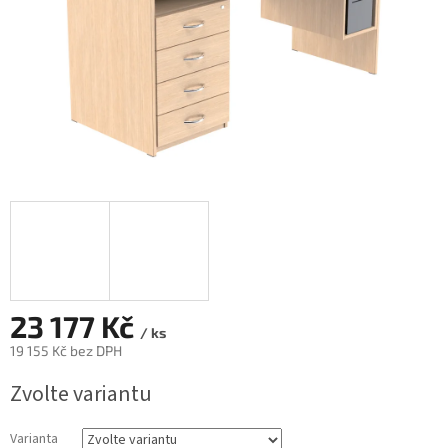
23 177 Kč
/ ks
19 155 Kč
bez DPH
Měrná
Zvolte variantu
cena:
Varianta