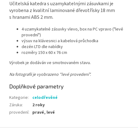
Učitelská katedra s uzamykatelnými zásuvkami je
vyrobena z kvalitní laminované dřevotřísky 18 mm
s hranami ABS 2 mm.
4 uzamykatelné zásuvky vlevo, box na PC vpravo ("levé
provední")
výsuv na klávesnici a kabelová průchodka
dezén LTD dle nabídky
rozměry 150 x 60 x 76 cm
Výrobek je dodáván ve smotnovaném stavu.
Na fotografii je vyobrazeno "levé provedení".
Doplňkové parametry
Kategorie
:
celodřevěné
Záruka
:
2 roky
provedení
:
pravé, levé
Z
á