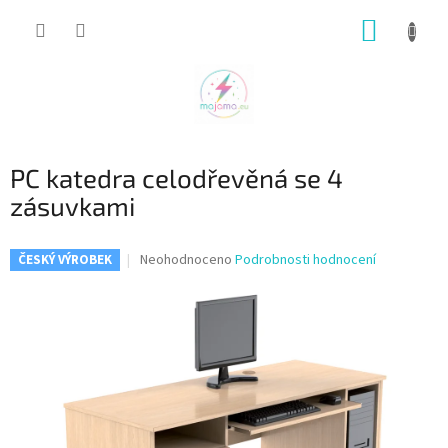
Přejít
NÁKUP
na
obsah
KOŠÍK
PC katedra celodřevěná se 4
zásuvkami
Průměrné
Neohodnoceno
Podrobnosti hodnocení
ČESKÝ VÝROBEK
hodnocení
produktu
je
0,0
z
5
hvězdiček.