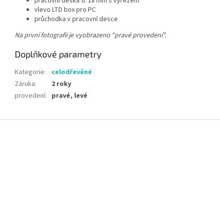
pracovní deska tl. 18 mm s výřezem
vlevo LTD box pro PC
průchodka v pracovní desce
Na první fotografii je vyobrazeno "pravé provedení".
Doplňkové parametry
Kategorie
:
celodřevěné
Záruka
:
2 roky
provedení
:
pravé, levé
Z
á
p
a
t
í