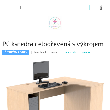
Přejít
NÁKUP
na
obsah
KOŠÍK
PC katedra celodřevěná s výkrojem
Průměrné
Neohodnoceno
Podrobnosti hodnocení
ČESKÝ VÝROBEK
hodnocení
produktu
je
0,0
z
5
hvězdiček.