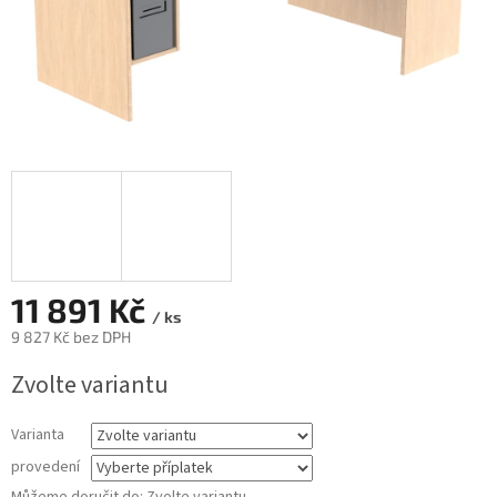
11 891 Kč
/ ks
9 827 Kč
bez DPH
Měrná
Zvolte variantu
cena:
Varianta
provedení