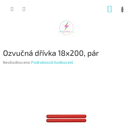
Přejít
NÁKUP
na
obsah
KOŠÍK
Ozvučná dřívka 18x200, pár
Průměrné
Neohodnoceno
Podrobnosti hodnocení
hodnocení
produktu
je
0,0
z
5
hvězdiček.