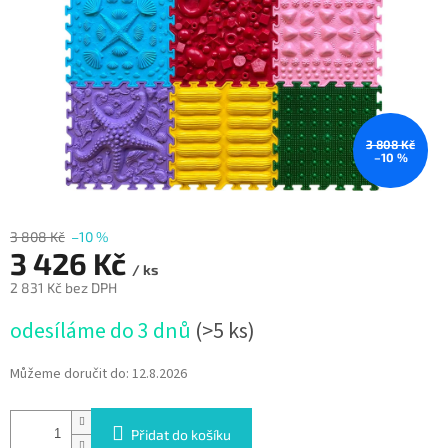
3 808 Kč
–10 %
3 808 Kč
–10 %
3 426 Kč
/ ks
2 831 Kč bez DPH
Měrná
odesíláme do 3 dnů
(>5 ks)
cena:
Můžeme doručit do:
12.8.2026
Přidat do košíku