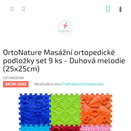
Přejít
NÁKUP
na
obsah
KOŠÍK
OrtoNature Masážní ortopedické
podložky set 9 ks - Duhová melodie
(25x25cm)
OPON63946
Průměrné
Neohodnoceno
Podrobnosti hodnocení
AKČNÍ CENA
hodnocení
produktu
je
0,0
z
5
hvězdiček.