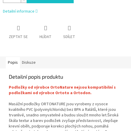
Detailní informace
ZEPTAT SE
HLÍDAT
SDÍLET
Popis
Diskuze
Detailní popis produktu
Podložky od výrobce OrtoNature nejsou kompatibilní s
podložkami od výrobce
Ortoto a Ortodon.
Masážní podložky ORTONATURE jsou vyrobeny z vysoce
kvalitního PVC (polyvinylchloridu) bez BPA a ftalátů, které jsou
trvanlivé, snadno omyvatelné a budou sloužit mnoho let.
Široká
škála textur a barev podložek zvyšuje představivost, zlepšuje
krevní oběh, podporuje korekci plochých nohou, pomáhá