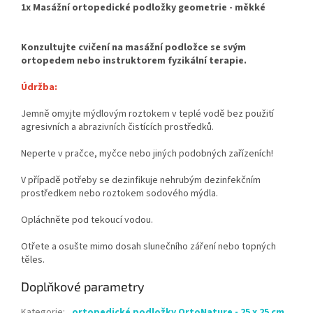
1x Masážní ortopedické podložky geometrie - měkké
Konzultujte cvičení na masážní podložce se svým
ortopedem nebo instruktorem fyzikální terapie.
Údržba:
Jemně omyjte mýdlovým roztokem v teplé vodě bez použití
agresivních a abrazivních čistících prostředků.
Neperte v pračce, myčce nebo jiných podobných zařízeních!
V případě potřeby se dezinfikuje nehrubým dezinfekčním
prostředkem nebo roztokem sodového mýdla.
Opláchněte pod tekoucí vodou.
Otřete a osušte mimo dosah slunečního záření nebo topných
těles.
Doplňkové parametry
Kategorie
:
ortopedické podložky OrtoNature - 25 x 25 cm