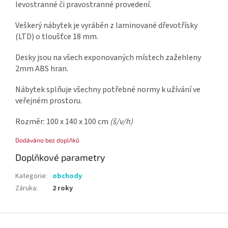
levostranné či pravostranné provedení.
Veškerý nábytek je vyráběn z laminované dřevotřísky
(LTD) o tloušťce 18 mm.
Desky jsou na všech exponovaných místech zažehleny
2mm ABS hran.
Nábytek splňuje všechny potřebné normy k užívání ve
veřejném prostoru.
Rozměr: 100 x 140 x 100 cm
(š/v/h)
Dodáváno bez doplňků
Doplňkové parametry
Kategorie
:
obchody
Záruka
:
2 roky
Z