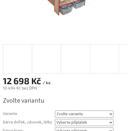
12 698 Kč
/ ks
10 494 Kč
bez DPH
Měrná
Zvolte variantu
cena:
Varianta
barva dvířek, zásuvek, látky
barva hrany