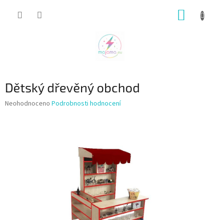
Přejít
NÁKUP
na
obsah
KOŠÍK
Dětský dřevěný obchod
Průměrné
Neohodnoceno
Podrobnosti hodnocení
hodnocení
produktu
je
0,0
z
5
hvězdiček.