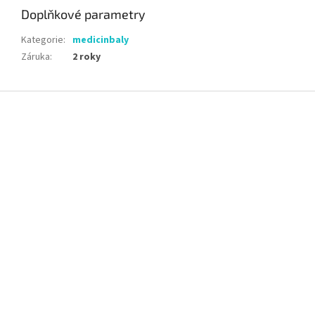
Doplňkové parametry
Kategorie
:
medicinbaly
Záruka
:
2 roky
Z
á
p
a
t
í