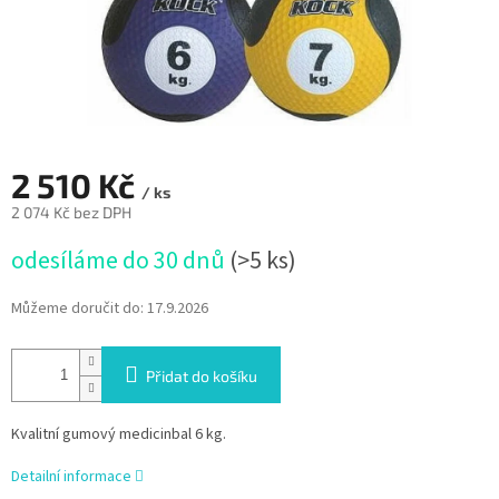
2 510 Kč
/ ks
2 074 Kč bez DPH
Měrná
odesíláme do 30 dnů
(>5 ks)
cena:
Můžeme doručit do:
17.9.2026
Přidat do košíku
Kvalitní gumový medicinbal 6 kg.
Detailní informace