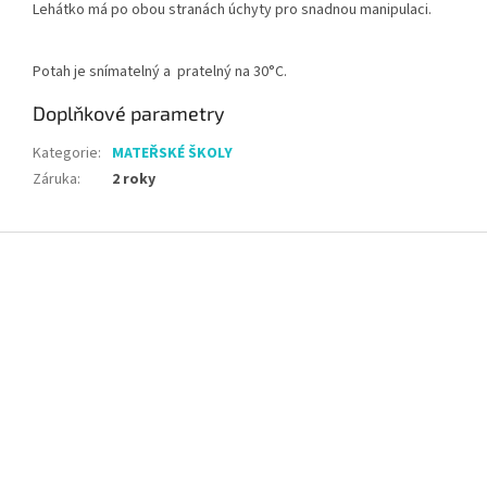
Lehátko má po obou stranách úchyty pro snadnou manipulaci.
Potah je snímatelný a pratelný na 30°C.
Doplňkové parametry
Kategorie
:
MATEŘSKÉ ŠKOLY
Záruka
:
2 roky
Z
á
p
a
t
í