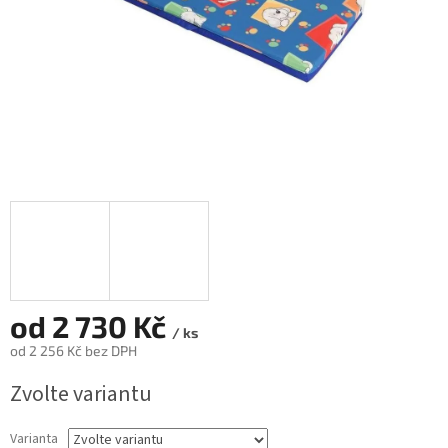
od
2 730 Kč
/ ks
od
2 256 Kč
bez DPH
Měrná
Zvolte variantu
cena:
Varianta