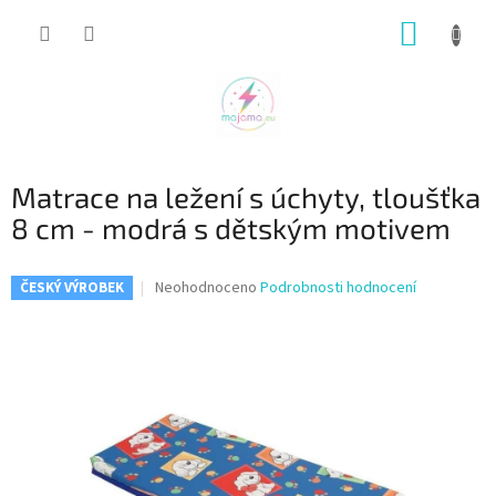
Přejít
NÁKUP
na
obsah
KOŠÍK
Matrace na ležení s úchyty, tloušťka
8 cm - modrá s dětským motivem
Průměrné
Neohodnoceno
Podrobnosti hodnocení
ČESKÝ VÝROBEK
hodnocení
produktu
je
0,0
z
5
hvězdiček.