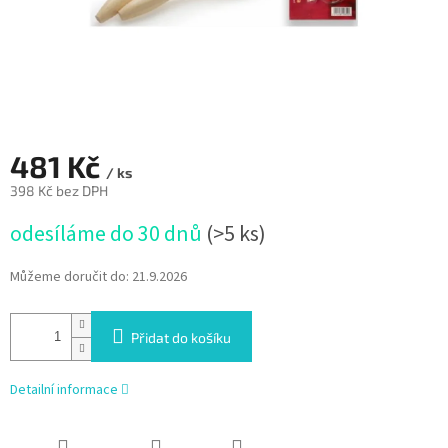
481 Kč
/ ks
398 Kč bez DPH
Měrná
odesíláme do 30 dnů
(>5 ks)
cena:
Můžeme doručit do:
21.9.2026
Přidat do košíku
Detailní informace