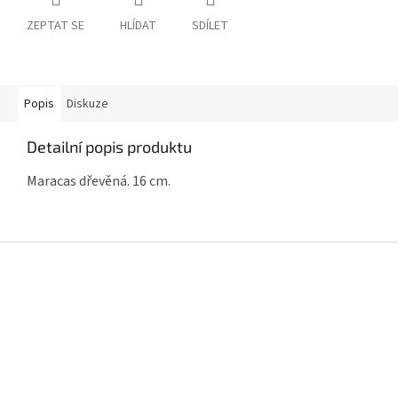
ZEPTAT SE
HLÍDAT
SDÍLET
Popis
Diskuze
Detailní popis produktu
Maracas dřevěná. 16 cm.
Z
á
p
a
t
í