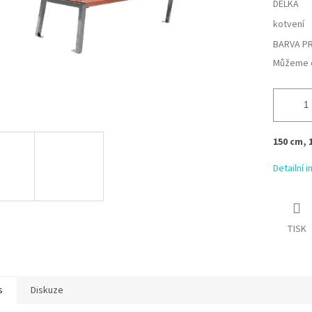
DÉLKA
kotvení
BARVA P
Můžeme d
150 cm, 
Detailní 
TISK
s
Diskuze