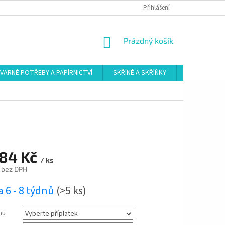
Přihlášení
NÁKUPNÍ
Prázdný košík
KOŠÍK
VARNÉ POTŘEBY A PAPÍRNICTVÍ
SKŘÍNĚ A SKŘÍŇKY
ŠATNY
384 Kč
/ ks
bez DPH
 6 - 8 týdnů
(>5 ks)
mu