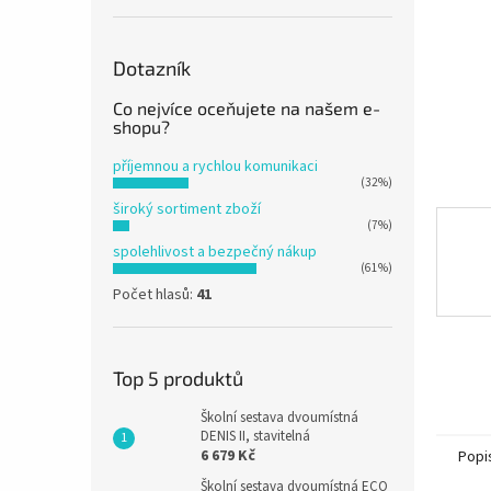
n
e
l
Dotazník
Co nejvíce oceňujete na našem e-
shopu?
příjemnou a rychlou komunikaci
(32%)
široký sortiment zboží
(7%)
spolehlivost a bezpečný nákup
(61%)
Počet hlasů:
41
Top 5 produktů
Školní sestava dvoumístná
DENIS II, stavitelná
6 679 Kč
Popi
Školní sestava dvoumístná ECO