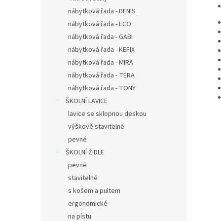
nábytková řada - DENIS
nábytková řada - ECO
nábytková řada - GABI
nábytková řada - KEFIX
nábytková řada - MIRA
nábytková řada - TERA
nábytková řada - TONY
ŠKOLNÍ LAVICE
lavice se sklopnou deskou
výškově stavitelné
pevné
ŠKOLNÍ ŽIDLE
pevné
stavitelné
s košem a pultem
ergonomické
na pístu