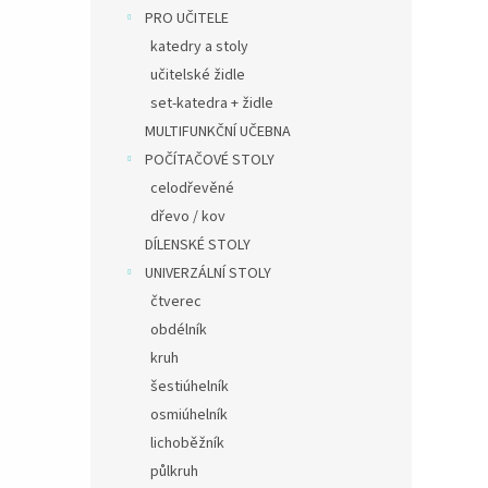
PRO UČITELE
katedry a stoly
učitelské židle
set-katedra + židle
MULTIFUNKČNÍ UČEBNA
POČÍTAČOVÉ STOLY
celodřevěné
dřevo / kov
DÍLENSKÉ STOLY
UNIVERZÁLNÍ STOLY
čtverec
obdélník
kruh
šestiúhelník
osmiúhelník
lichoběžník
půlkruh