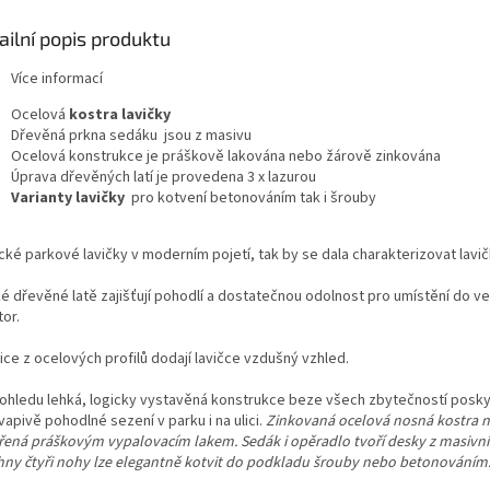
ailní popis produktu
Více informací
Ocelová
kostra
lavičky
Dřevěná prkna sedáku jsou z masivu
Ocelová konstrukce je práškově lakována nebo žárově zinkována
Úprava dřevěných latí je provedena 3 x lazurou
Varianty lavičky
pro kotvení betonováním tak i šrouby
cké parkové lavičky v moderním pojetí, tak by se dala charakterizovat lavi
ké dřevěné latě zajišťují pohodlí a dostatečnou odolnost pro umístění do v
or.
ice z ocelových profilů dodají lavičce vzdušný vzhled.
ohledu lehká, logicky vystavěná konstrukce beze všech zbytečností posky
apivě pohodlné sezení v parku i na ulici.
Zinkovaná ocelová nosná kostra 
řená práškovým vypalovacím lakem. Sedák i opěradlo tvoří desky z masivní
hny čtyři nohy lze elegantně kotvit do podkladu šrouby nebo betonováním