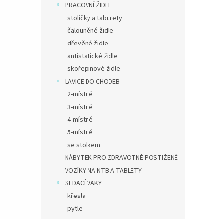
PRACOVNÍ ŽIDLE
stoličky a taburety
čalouněné židle
dřevěné židle
antistatické židle
skořepinové židle
LAVICE DO CHODEB
2-místné
3-místné
4-místné
5-místné
se stolkem
NÁBYTEK PRO ZDRAVOTNĚ POSTIŽENÉ
VOZÍKY NA NTB A TABLETY
SEDACÍ VAKY
křesla
pytle