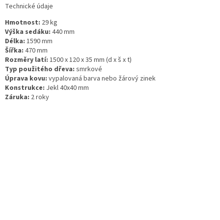
Technické údaje
Hmotnost:
29 kg
Výška sedáku:
440 mm
Délka:
1590 mm
Šířka:
470 mm
Rozměry latí:
1500 x 120 x 35 mm (d x š x t)
Typ použitého dřeva:
smrkové
Úprava kovu:
vypalovaná barva nebo žárový zinek
Konstrukce:
Jekl 40x40 mm
Záruka:
2 roky