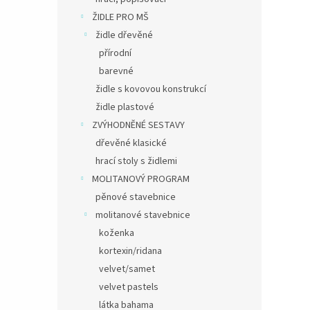
ŽIDLE PRO MŠ
židle dřevěné
přírodní
barevné
židle s kovovou konstrukcí
židle plastové
ZVÝHODNĚNÉ SESTAVY
dřevěné klasické
hrací stoly s židlemi
MOLITANOVÝ PROGRAM
pěnové stavebnice
molitanové stavebnice
koženka
kortexin/ridana
velvet/samet
velvet pastels
látka bahama