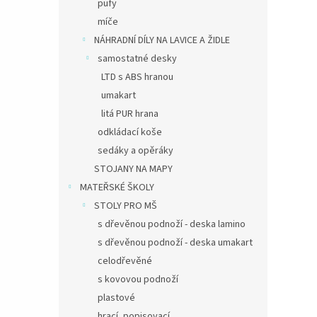
pufy
míče
NÁHRADNÍ DÍLY NA LAVICE A ŽIDLE
samostatné desky
LTD s ABS hranou
umakart
litá PUR hrana
odkládací koše
sedáky a opěráky
STOJANY NA MAPY
MATEŘSKÉ ŠKOLY
STOLY PRO MŠ
s dřevěnou podnoží - deska lamino
s dřevěnou podnoží - deska umakart
celodřevěné
s kovovou podnoží
plastové
hrací, popisovací