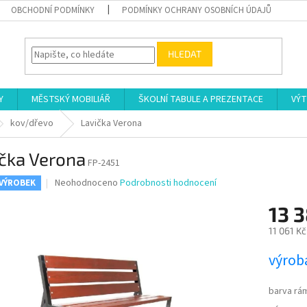
OBCHODNÍ PODMÍNKY
PODMÍNKY OCHRANY OSOBNÍCH ÚDAJŮ
HLEDAT
Y
MĚSTSKÝ MOBILIÁŘ
ŠKOLNÍ TABULE A PREZENTACE
VÝT
kov/dřevo
Lavička Verona
čka Verona
FP-2451
Průměrné
Neohodnoceno
Podrobnosti hodnocení
 VÝROBEK
hodnocení
produktu
13 
je
11 061 Kč
0,0
z
Měrná
výroba
5
cena:
hvězdiček.
barva rá