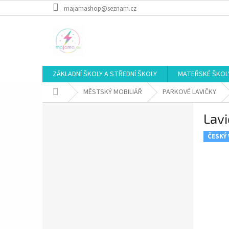
Přejít
majamashop@seznam.cz
na
obsah
ZÁKLADNÍ ŠKOLY A STŘEDNÍ ŠKOLY
MATEŘSKÉ ŠKOL
Domů
MĚSTSKÝ MOBILIÁŘ
PARKOVÉ LAVIČKY
P
Lavi
o
s
ČESKÝ
t
r
a
n
n
í
p
a