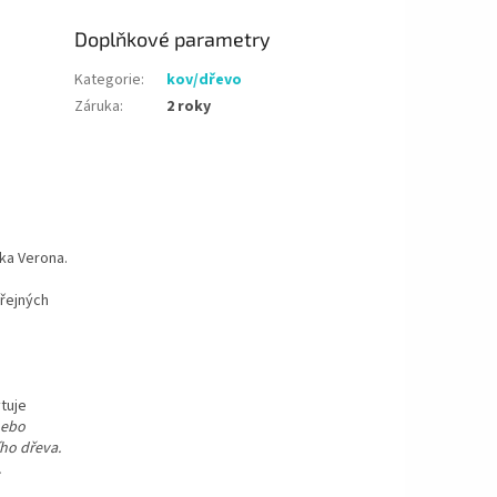
Doplňkové parametry
Kategorie
:
kov/dřevo
Záruka
:
2 roky
čka Verona.
eřejných
tuje
nebo
ho dřeva.
.