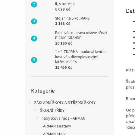
II, stavitelná
6 679 Kč
Det
Stojan na 5 kol MARS
3 168 Kč
Parková souprava olšové dřevo
PICNIC GRANDE
20 160 Kč
1 + 1 ZDARMA - parková lavička
kovová s dřevoplastovýmí
latěmi KVĚTA
12 456 Kč
Klasi
Širo
Přeskočit
prost
Kategorie
kategorie
Bočn
ZÁKLADNÍ ŠKOLY A STŘEDNÍ ŠKOLY
Od p
ŠKOLNÍ TŘÍDY
překv
nábytková řada - ARMAN
opat
ARMAN sestavy
Všec
ARMAN stoly