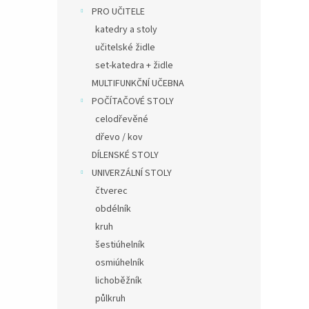
PRO UČITELE
katedry a stoly
učitelské židle
set-katedra + židle
MULTIFUNKČNÍ UČEBNA
POČÍTAČOVÉ STOLY
celodřevěné
dřevo / kov
DÍLENSKÉ STOLY
UNIVERZÁLNÍ STOLY
čtverec
obdélník
kruh
šestiúhelník
osmiúhelník
lichoběžník
půlkruh