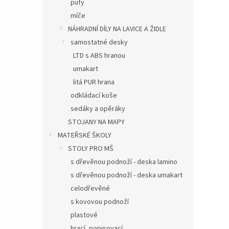
pufy
míče
NÁHRADNÍ DÍLY NA LAVICE A ŽIDLE
samostatné desky
LTD s ABS hranou
umakart
litá PUR hrana
odkládací koše
sedáky a opěráky
STOJANY NA MAPY
MATEŘSKÉ ŠKOLY
STOLY PRO MŠ
s dřevěnou podnoží - deska lamino
s dřevěnou podnoží - deska umakart
celodřevěné
s kovovou podnoží
plastové
hrací, popisovací