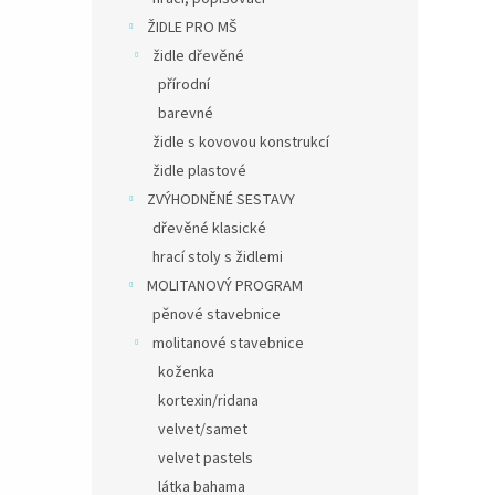
ŽIDLE PRO MŠ
židle dřevěné
přírodní
barevné
židle s kovovou konstrukcí
židle plastové
ZVÝHODNĚNÉ SESTAVY
dřevěné klasické
hrací stoly s židlemi
MOLITANOVÝ PROGRAM
pěnové stavebnice
molitanové stavebnice
koženka
kortexin/ridana
velvet/samet
velvet pastels
látka bahama