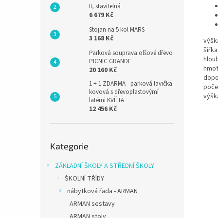
II, stavitelná
6 679 Kč
Stojan na 5 kol MARS
3 168 Kč
výšk
šířka
Parková souprava olšové dřevo
hlou
PICNIC GRANDE
hmot
20 160 Kč
dopo
1 + 1 ZDARMA - parková lavička
poče
kovová s dřevoplastovýmí
výšk
latěmi KVĚTA
12 456 Kč
Přeskočit
Kategorie
kategorie
ZÁKLADNÍ ŠKOLY A STŘEDNÍ ŠKOLY
ŠKOLNÍ TŘÍDY
nábytková řada - ARMAN
ARMAN sestavy
ARMAN stoly