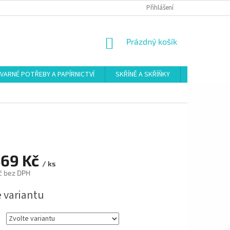
Přihlášení
NÁKUPNÍ
Prázdný košík
KOŠÍK
VARNÉ POTŘEBY A PAPÍRNICTVÍ
SKŘÍNĚ A SKŘÍŇKY
ŠATNY
469 Kč
/ ks
č bez DPH
e variantu