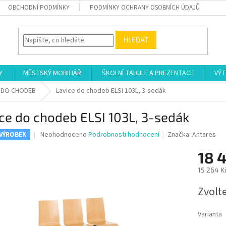
OBCHODNÍ PODMÍNKY
PODMÍNKY OCHRANY OSOBNÍCH ÚDAJŮ
HLEDAT
Y
MĚSTSKÝ MOBILIÁŘ
ŠKOLNÍ TABULE A PREZENTACE
VÝT
E DO CHODEB
Lavice do chodeb ELSI 103L, 3-sedák
ce do chodeb ELSI 103L, 3-sedák
Průměrné
Neohodnoceno
Podrobnosti hodnocení
Značka:
Antares
 VÝROBEK
hodnocení
produktu
18 
je
15 264 K
0,0
z
Měrná
Zvolt
5
cena:
hvězdiček.
Varianta