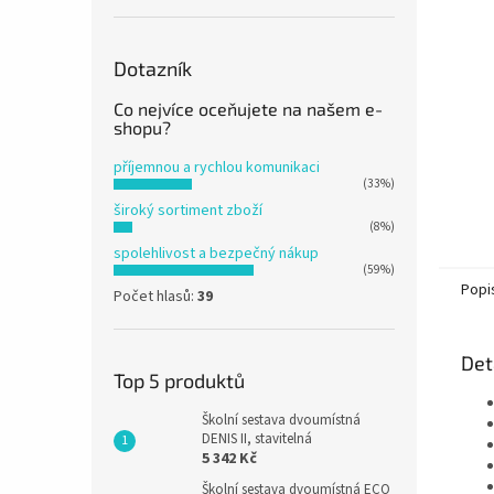
n
e
l
Dotazník
Co nejvíce oceňujete na našem e-
shopu?
příjemnou a rychlou komunikaci
(33%)
široký sortiment zboží
(8%)
spolehlivost a bezpečný nákup
(59%)
Popi
Počet hlasů:
39
Det
Top 5 produktů
Školní sestava dvoumístná
DENIS II, stavitelná
5 342 Kč
Školní sestava dvoumístná ECO