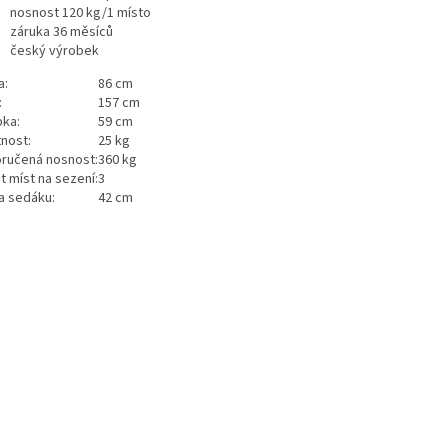
nosnost 120 kg/1 místo
záruka 36 měsíců
český výrobek
a:
86 cm
:
157 cm
bka:
59 cm
nost:
25 kg
ručená nosnost:
360 kg
t míst na sezení:
3
a sedáku:
42 cm