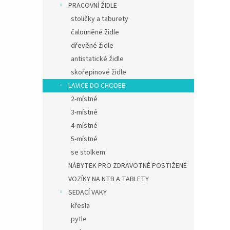
PRACOVNÍ ŽIDLE
stoličky a taburety
čalouněné židle
dřevěné židle
antistatické židle
skořepinové židle
LAVICE DO CHODEB
2-místné
3-místné
4-místné
5-místné
se stolkem
NÁBYTEK PRO ZDRAVOTNĚ POSTIŽENÉ
VOZÍKY NA NTB A TABLETY
SEDACÍ VAKY
křesla
pytle