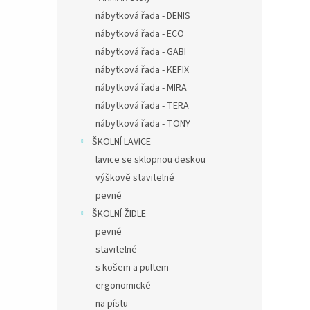
nábytková řada - DENIS
nábytková řada - ECO
nábytková řada - GABI
nábytková řada - KEFIX
nábytková řada - MIRA
nábytková řada - TERA
nábytková řada - TONY
ŠKOLNÍ LAVICE
lavice se sklopnou deskou
výškově stavitelné
pevné
ŠKOLNÍ ŽIDLE
pevné
stavitelné
s košem a pultem
ergonomické
na pístu