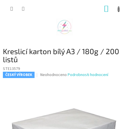
Přejít
NÁKUP
na
obsah
KOŠÍK
Kreslicí karton bílý A3 / 180g / 200
listů
STE13579
Průměrné
Neohodnoceno
Podrobnosti hodnocení
ČESKÝ VÝROBEK
hodnocení
produktu
je
0,0
z
5
hvězdiček.