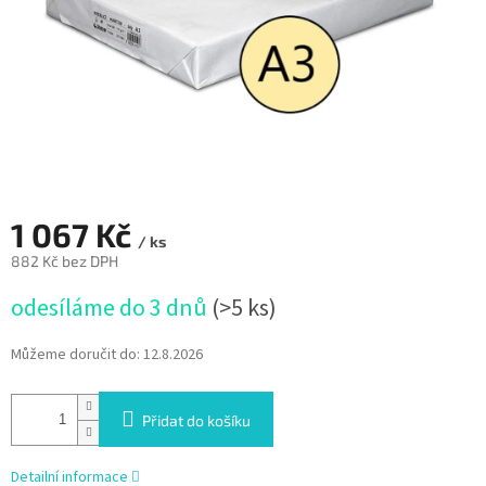
1 067 Kč
/ ks
882 Kč bez DPH
Měrná
odesíláme do 3 dnů
(>5 ks)
cena:
Můžeme doručit do:
12.8.2026
Přidat do košíku
Detailní informace