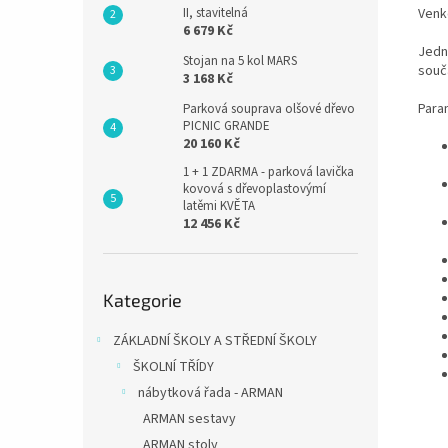
II, stavitelná
Venk
6 679 Kč
Jedn
Stojan na 5 kol MARS
souč
3 168 Kč
Para
Parková souprava olšové dřevo
PICNIC GRANDE
20 160 Kč
1 + 1 ZDARMA - parková lavička
kovová s dřevoplastovýmí
latěmi KVĚTA
12 456 Kč
Přeskočit
Kategorie
kategorie
ZÁKLADNÍ ŠKOLY A STŘEDNÍ ŠKOLY
ŠKOLNÍ TŘÍDY
nábytková řada - ARMAN
ARMAN sestavy
ARMAN stoly