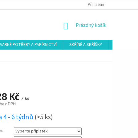
Přihlášení
NÁKUPNÍ
Prázdný košík
KOŠÍK
VARNÉ POTŘEBY A PAPÍRNICTVÍ
SKŘÍNĚ A SKŘÍŇKY
ŠATNY
28 Kč
/ ks
bez DPH
 4 - 6 týdnů
(>5 ks)
mu