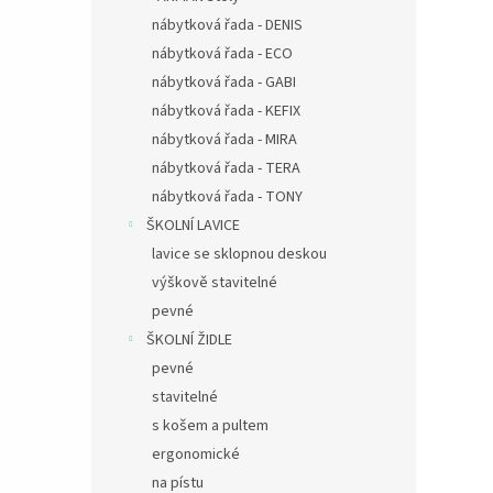
nábytková řada - DENIS
nábytková řada - ECO
nábytková řada - GABI
nábytková řada - KEFIX
nábytková řada - MIRA
nábytková řada - TERA
nábytková řada - TONY
ŠKOLNÍ LAVICE
lavice se sklopnou deskou
výškově stavitelné
pevné
ŠKOLNÍ ŽIDLE
pevné
stavitelné
s košem a pultem
ergonomické
na pístu