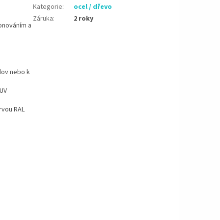
Kategorie
:
ocel / dřevo
Záruka
:
2 roky
onováním a
dov nebo k
 UV
rvou RAL