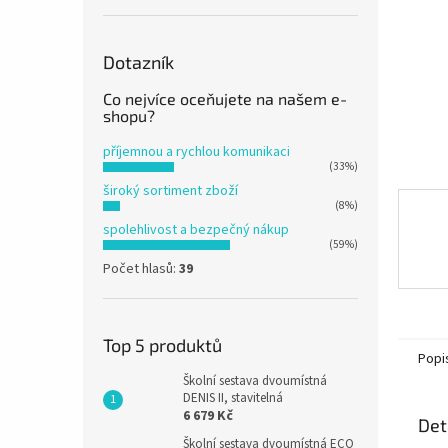
n
e
l
Dotazník
Co nejvíce oceňujete na našem e-
shopu?
příjemnou a rychlou komunikaci
(33%)
široký sortiment zboží
(8%)
spolehlivost a bezpečný nákup
(59%)
Počet hlasů:
39
Top 5 produktů
Popi
Školní sestava dvoumístná
DENIS II, stavitelná
6 679 Kč
Det
Školní sestava dvoumístná ECO