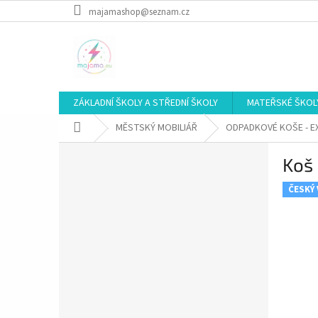
Přejít
majamashop@seznam.cz
na
obsah
ZÁKLADNÍ ŠKOLY A STŘEDNÍ ŠKOLY
MATEŘSKÉ ŠKOL
Domů
MĚSTSKÝ MOBILIÁŘ
ODPADKOVÉ KOŠE - E
P
Koš
o
s
ČESKÝ
t
r
a
n
n
í
p
a