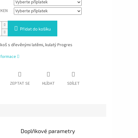
RKEN
Přidat do košíku
koš s dřevěnými latěmi, kulatý Progres
informace
ZEPTAT SE
HLÍDAT
SDÍLET
Doplňkové parametry