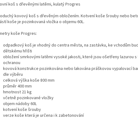
ovní koš s dřevěnými latěmi, kulatý Progres
oduchý kovový koš s dřevěným obložením. Kotvení koše šrouby nebo bet
ástí koše je pozinkovaná vložka o objemu 60L.
metry koše Progres:
odpadkový koš je vhodný do centra města, na zastávku, ke vchodům bu
dětskému hřišti
obložení smrkovými latěmi vysoké jakosti, které jsou ošetřeny lazurou s
ochranou
kovová konstrukce pozinkována nebo lakována práškovou vypalovací ba
dle výběru
celková výška koše 800 mm
průměr 400 mm
hmotnost 21 kg
včetně pozinkované vložky
objem nádoby 60L
kotvení koše šrouby
verze koše která je určena i k zabetonování