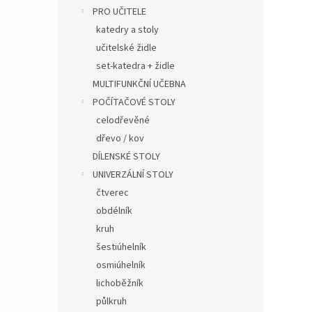
PRO UČITELE
katedry a stoly
učitelské židle
set-katedra + židle
MULTIFUNKČNÍ UČEBNA
POČÍTAČOVÉ STOLY
celodřevěné
dřevo / kov
DÍLENSKÉ STOLY
UNIVERZÁLNÍ STOLY
čtverec
obdélník
kruh
šestiúhelník
osmiúhelník
lichoběžník
půlkruh