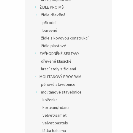
ŽIDLE PRO MŠ
židle dřevěné
přírodní
barevné
židle s kovovou konstrukcí
židle plastové
ZVÝHODNĚNÉ SESTAVY
dřevěné klasické
hrací stoly s židlemi
MOLITANOVÝ PROGRAM
pěnové stavebnice
molitanové stavebnice
koženka
kortexin/ridana
velvet/samet
velvet pastels
látka bahama