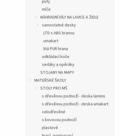
pufy
míče
NÁHRADNÍ DÍLY NA LAVICE A ŽIDLE
samostatné desky
LTD s ABS hranou
umakart
litá PUR hrana
odkládací koše
sedáky a opěráky
STOJANY NA MAPY
MATEŘSKÉ ŠKOLY
STOLY PRO MŠ
s dřevěnou podnoží - deska lamino
s dřevěnou podnoží - deska umakart
celodřevěné
s kovovou podnoží
plastové
hrací, popisovací