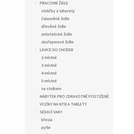
PRACOVNÍ ŽIDLE
stoličky a taburety
čalouněné židle
dřevěné židle
antistatické židle
skořepinové židle
LAVICE DO CHODEB
2-místné
3-místné
4-místné
5-místné
se stolkem
NÁBYTEK PRO ZDRAVOTNĚ POSTIŽENÉ
VOZÍKY NA NTB A TABLETY
SEDACÍ VAKY
křesla
pytle