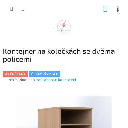
Přejít
NÁKUP
na
obsah
KOŠÍK
Kontejner na kolečkách se dvěma
policemi
AKČNÍ CENA
ČESKÝ VÝROBEK
Průměrné
Neohodnoceno
Podrobnosti hodnocení
hodnocení
produktu
je
0,0
z
5
hvězdiček.