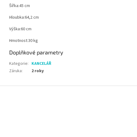
Šířka:45 cm
Hloubka:64,2 cm
Výška:60 cm
Hmotnost:30 kg
Doplňkové parametry
Kategorie
:
KANCELÁŘ
Záruka
:
2 roky
Z
á
p
a
t
í