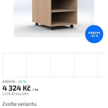
6 652 Kč
–35 %
6 652 Kč
–35 %
4 324 Kč
/ ks
3 574 Kč bez DPH
Měrná
Zvolte variantu
cena: