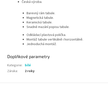
Česká výroba.
Barevný rám tabule.
Magnetická tabule.
Keramická tabule.
Snadné mazání popisu tabule.
Odkládací plastová polička.
Montáž tabule vertikálně i horizontálně.
Jednoduchá montáž.
Doplňkové parametry
Kategorie
:
bílé
Záruka
:
2 roky
Z
á
p
a
t