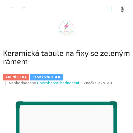
Přejít
NÁKUP
na
obsah
KOŠÍK
Keramická tabule na fixy se zeleným
rámem
AKČNÍ CENA
ČESKÝ VÝROBEK
Průměrné
Neohodnoceno
Podrobnosti hodnocení
Značka:
ekoTAB
hodnocení
produktu
je
0,0
z
5
hvězdiček.