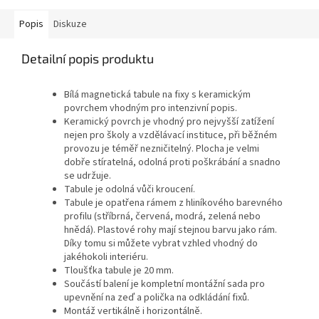
Popis
Diskuze
Detailní popis produktu
Bílá magnetická tabule na fixy s keramickým
povrchem vhodným pro intenzivní popis.
Keramický povrch je vhodný pro nejvyšší zatížení
nejen pro školy a vzdělávací instituce, při běžném
provozu je téměř nezničitelný. Plocha je velmi
dobře stíratelná, odolná proti poškrábání a snadno
se udržuje.
Tabule je odolná vůči kroucení.
Tabule je opatřena rámem z hliníkového barevného
profilu (stříbrná, červená, modrá, zelená nebo
hnědá). Plastové rohy mají stejnou barvu jako rám.
Díky tomu si můžete vybrat vzhled vhodný do
jakéhokoli interiéru.
Tloušťka tabule je 20 mm.
Součástí balení je kompletní montážní sada pro
upevnění na zeď a polička na odkládání fixů.
Montáž vertikálně i horizontálně.