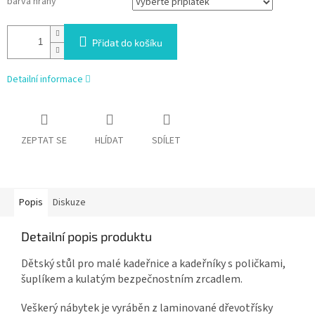
barva hrany
Přidat do košíku
Detailní informace
ZEPTAT SE
HLÍDAT
SDÍLET
Popis
Diskuze
Detailní popis produktu
Dětský stůl pro malé kadeřnice a kadeřníky s poličkami,
šuplíkem a kulatým bezpečnostním zrcadlem.
Veškerý nábytek je vyráběn z laminované dřevotřísky