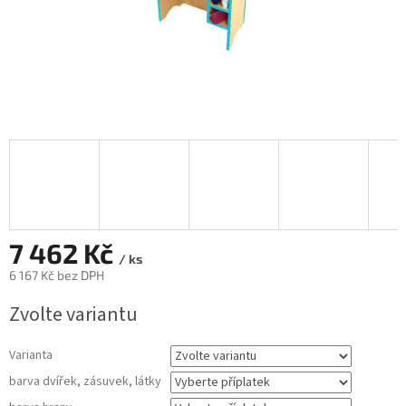
7 462 Kč
/ ks
6 167 Kč
bez DPH
Měrná
Zvolte variantu
cena:
Varianta
barva dvířek, zásuvek, látky