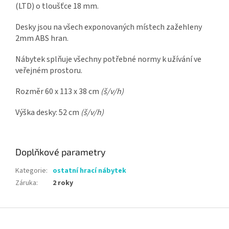
(LTD) o tloušťce 18 mm.
Desky jsou na všech exponovaných místech zažehleny
2mm ABS hran.
Nábytek splňuje všechny potřebné normy k užívání ve
veřejném prostoru.
Rozměr 60 x 113 x 38 cm
(š/v/h)
Výška desky: 52 cm
(š/v/h)
Doplňkové parametry
Kategorie
:
ostatní hrací nábytek
Záruka
:
2 roky
Z
á