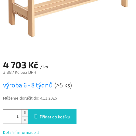
4 703 Kč
/ ks
3 887 Kč bez DPH
Měrná
výroba 6 - 8 týdnů
(>5 ks)
cena:
Můžeme doručit do:
4.11.2026
Přidat do košíku
Detailní informace