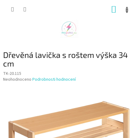
Přejít
NÁKUP
na
obsah
KOŠÍK
Dřevěná lavička s roštem výška 34
cm
TK-20.115
Průměrné
Neohodnoceno
Podrobnosti hodnocení
hodnocení
produktu
je
0,0
z
5
hvězdiček.