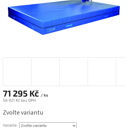
71 295 Kč
/ ks
58 921 Kč bez DPH
Měrná
Zvolte variantu
cena:
Varianta