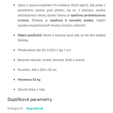
Jádro z vysoce kvalitního PU-molitanu RG25 kg/m3, šitý potah z
plachtoviny odolné proti přetrhu, zip po 3 stranách, plošné
odvzdušovací otvory, spodní strana je
opatřena protiskluzovou
vrstvou
. Žíněnka je
opatřena 8 nosnými poutky
. Nabízí
vysokou bezpečnost při mnoha různých cvičeních.
Oblast používání:
školní a klubový sport, kdy se má tělo dotýkat
žíněnky
Přezkoušeno dle EN 12503-1 typ 7 a 8
Barevné varianty: modrá, červená, žlutá a zelená
Rozměry: 300 x 200 x 50 cm
Hmotnost 92 kg
Záruční doba 2 roky
Doplňkové parametry
Kategorie
:
dopadové