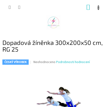
Přejít
NÁKUP
na
obsah
KOŠÍK
Dopadová žíněnka 300x200x50 cm,
RG 25
Průměrné
Neohodnoceno
Podrobnosti hodnocení
ČESKÝ VÝROBEK
hodnocení
produktu
je
0,0
z
5
hvězdiček.