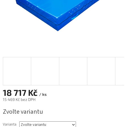
18 717 Kč
/ ks
15 469 Kč bez DPH
Měrná
Zvolte variantu
cena:
Varianta