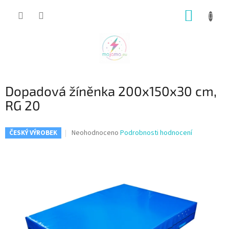
Přejít
NÁKUP
na
obsah
KOŠÍK
Dopadová žíněnka 200x150x30 cm,
RG 20
Průměrné
Neohodnoceno
Podrobnosti hodnocení
ČESKÝ VÝROBEK
hodnocení
produktu
je
0,0
z
5
hvězdiček.