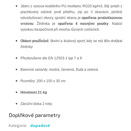
Jádro z vysoce kvalitního PU-molitanu RG20 kg/m3, šitý potah z
plachtoviny odolné proti přetrhu, zip po 3 stranách, plošné
odvzdušovací otvory, spodní strana je
opatřena protiskluzovou
vrstvou
. Žíněnka je
opatřena 4 nosnými poutky
. Nabízí
vysokou bezpečnost při mnoha různých cvičeních.
Oblast používání:
školní a klubový sport, kdy se má tělo dotýkat
žíněnky
Přezkoušeno dle EN 12503-1 typ 7 a 8
Barevné varianty: modrá, červená, žlutá a zelená
Rozměry: 200 x 150 x 30 cm
Hmotnost 21 kg
Záruční doba 2 roky
Doplňkové parametry
Kategorie
:
dopadové