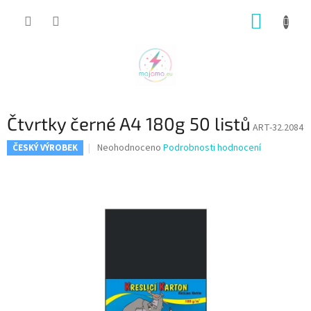
Přejít
NÁKUP
na
obsah
KOŠÍK
Čtvrtky černé A4 180g 50 listů
ART-32.2084
Průměrné
Neohodnoceno
Podrobnosti hodnocení
ČESKÝ VÝROBEK
hodnocení
produktu
je
0,0
z
5
hvězdiček.