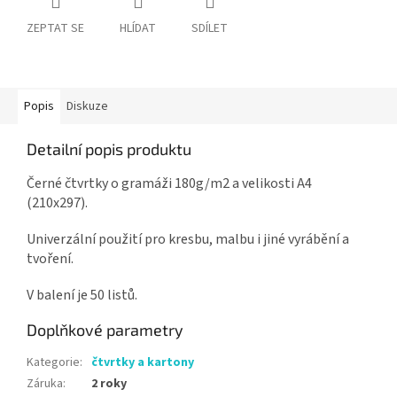
ZEPTAT SE
HLÍDAT
SDÍLET
Popis
Diskuze
Detailní popis produktu
Černé čtvrtky o gramáži 180g/m2 a velikosti A4
(210x297).
Univerzální použití pro kresbu, malbu i jiné vyrábění a
tvoření.
V balení je 50 listů.
Doplňkové parametry
Kategorie
:
čtvrtky a kartony
Záruka
:
2 roky