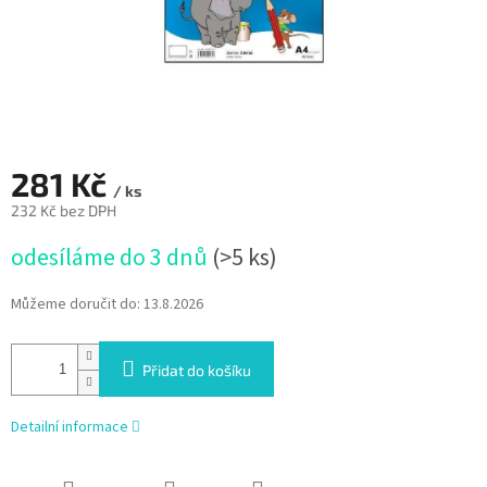
281 Kč
/ ks
232 Kč bez DPH
Měrná
odesíláme do 3 dnů
(>5 ks)
cena:
Můžeme doručit do:
13.8.2026
Přidat do košíku
Detailní informace