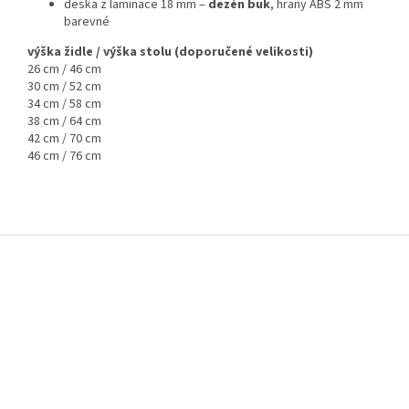
deska z laminace 18 mm –
dezén buk
, hrany ABS 2 mm
barevné
výška židle / výška stolu
(doporučené velikosti)
26 cm / 46 cm
30 cm / 52 cm
34 cm / 58 cm
38 cm / 64 cm
42 cm / 70 cm
46 cm / 76 cm
Z
á
p
a
t
í