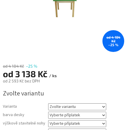
od 4 184
Kč
–25 %
od 4 184 Kč
–25 %
od
3 138 Kč
/ ks
od
2 593 Kč
bez DPH
Měrná
Zvolte variantu
cena:
Varianta
barva desky
výškově stavitelné nohy