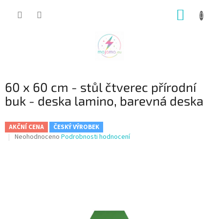
Přejít
NÁKUP
na
obsah
KOŠÍK
60 x 60 cm - stůl čtverec přírodní
buk - deska lamino, barevná deska
AKČNÍ CENA
ČESKÝ VÝROBEK
Průměrné
Neohodnoceno
Podrobnosti hodnocení
hodnocení
produktu
je
0,0
z
5
hvězdiček.