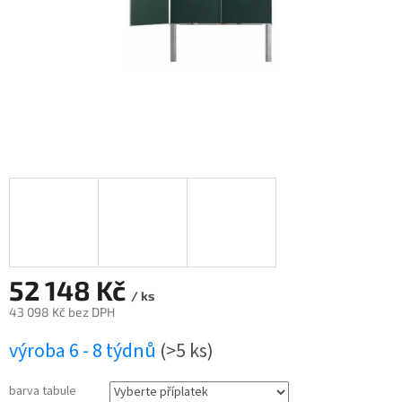
52 148 Kč
/ ks
43 098 Kč
bez DPH
Měrná
výroba 6 - 8 týdnů
(>5 ks)
cena:
barva tabule