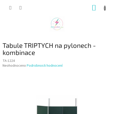
Přejít
NÁKUP
na
obsah
KOŠÍK
Tabule TRIPTYCH na pylonech -
kombinace
TA-1224
Průměrné
Neohodnoceno
Podrobnosti hodnocení
hodnocení
produktu
je
0,0
z
5
hvězdiček.