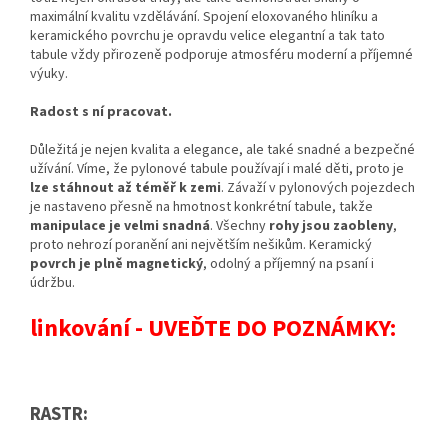
maximální kvalitu vzdělávání. Spojení eloxovaného hliníku a
keramického povrchu je opravdu velice elegantní a tak tato
tabule vždy přirozeně podporuje atmosféru moderní a příjemné
výuky.
Radost s ní pracovat.
Důležitá je nejen kvalita a elegance, ale také snadné a bezpečné
užívání. Víme, že pylonové tabule používají i malé děti, proto je
lze stáhnout až téměř k zemi
. Závaží v pylonových pojezdech
je nastaveno přesně na hmotnost konkrétní tabule, takže
manipulace je velmi snadná
. Všechny
rohy jsou zaobleny
,
proto nehrozí poranění ani největším nešikům. Keramický
povrch je plně magnetický
, odolný a příjemný na psaní i
údržbu.
linkování - UVEĎTE DO POZNÁMKY:
RASTR: