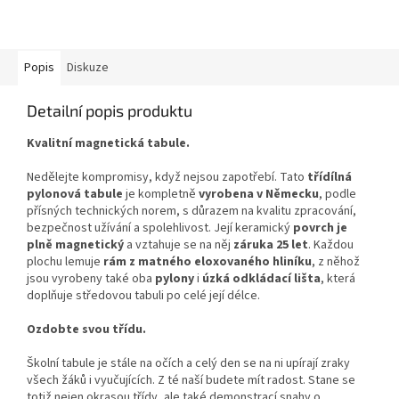
Popis
Diskuze
Detailní popis produktu
Kvalitní magnetická tabule.
Nedělejte kompromisy, když nejsou zapotřebí. Tato
t
řídíln
á
pylonov
á
tabule
je kompletně
vyroben
a
v Německu
, podle
přísných technických norem, s důrazem na kvalitu zpracování,
bezpečnost užívání a spolehlivost. Její keramický
povrch je
plně magnetický
a vztahuje se na něj
záruk
a
25 let
. Každou
plochu lemuje
rám z matného eloxovaného hliníku
, z něhož
jsou vyrobeny také oba
pylony
i
úzká odkládací lišta
, která
doplňuje středovou tabuli po celé její délce.
Ozdobte svou třídu.
Školní tabule je stále na očích a celý den se na ni upírají zraky
všech žáků i vyučujících. Z té naší budete mít radost. Stane se
totiž nejen okrasou třídy, ale také demonstrací snahy o