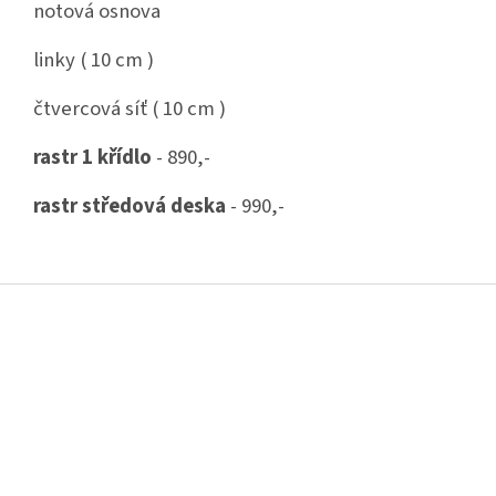
notová osnova
linky ( 10 cm )
čtvercová síť ( 10 cm )
rastr 1 křídlo
- 890,-
rastr středová deska
- 990,-
Z
á
p
a
t
í