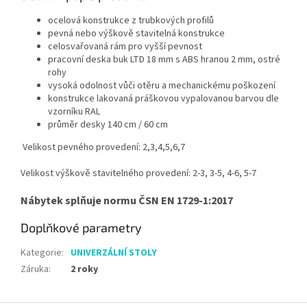
ocelová konstrukce z trubkových profilů
pevná nebo výškově stavitelná konstrukce
celosvařovaná rám pro vyšší pevnost
pracovní deska buk LTD 18 mm s ABS hranou 2 mm, ostré
rohy
vysoká odolnost vůči otěru a mechanickému poškození
konstrukce lakovaná práškovou vypalovanou barvou dle
vzorníku RAL
průměr desky 140 cm / 60 cm
Velikost pevného provedení: 2,3,4,5,6,7
Velikost výškově stavitelného provedení: 2-3, 3-5, 4-6, 5-7
Nábytek splňuje normu ČSN EN 1729-1:2017
Doplňkové parametry
Kategorie
:
UNIVERZÁLNÍ STOLY
Záruka
:
2 roky