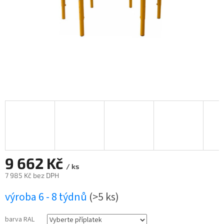
9 662 Kč
/ ks
7 985 Kč
bez DPH
Měrná
výroba 6 - 8 týdnů
(>5 ks)
cena:
barva RAL