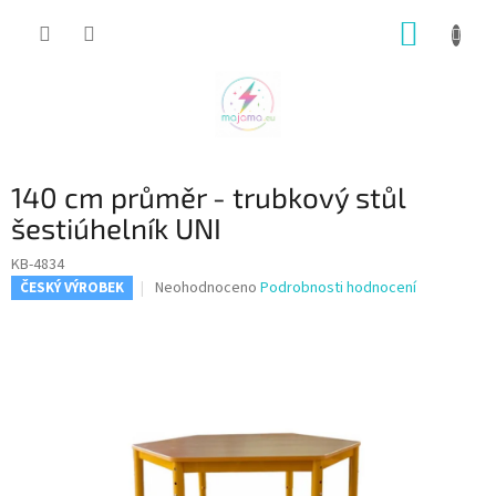
Přejít
NÁKUP
na
obsah
KOŠÍK
140 cm průměr - trubkový stůl
šestiúhelník UNI
KB-4834
Průměrné
Neohodnoceno
Podrobnosti hodnocení
ČESKÝ VÝROBEK
hodnocení
produktu
je
0,0
z
5
hvězdiček.