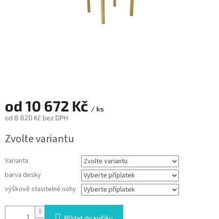
od
10 672 Kč
/ ks
od
8 820 Kč
bez DPH
Měrná
Zvolte variantu
cena:
Varianta
barva desky
výškově stavitelné nohy
Přidat do košíku