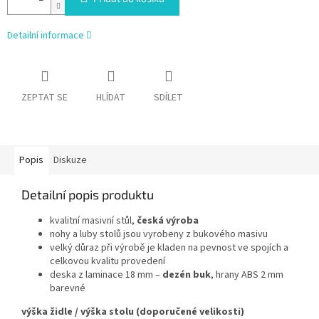
Detailní informace
ZEPTAT SE
HLÍDAT
SDÍLET
Popis
Diskuze
Detailní popis produktu
kvalitní masivní stůl,
česká výroba
nohy a luby stolů jsou vyrobeny z bukového masivu
velký důraz při výrobě je kladen na pevnost ve spojích a
celkovou kvalitu provedení
deska z laminace 18 mm –
dezén buk
, hrany ABS 2 mm
barevné
výška židle / výška stolu
(doporučené velikosti)