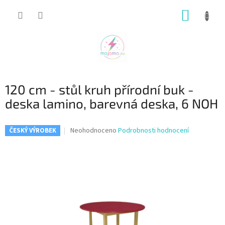
Přejít
NÁKUP
na
obsah
KOŠÍK
120 cm - stůl kruh přírodní buk -
deska lamino, barevná deska, 6 NOH
Průměrné
Neohodnoceno
Podrobnosti hodnocení
ČESKÝ VÝROBEK
hodnocení
produktu
je
0,0
z
5
hvězdiček.